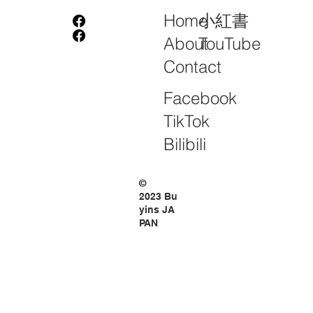
小紅書
Home
TouTube
About
Contact
Facebook
TikTok
Bilibili
©
2023 Bu
yins JA
PAN