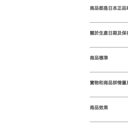
商品都是日本正品
本店為日本廠商批發商
關於生產日期及保
日本商品除食品及特殊
設為護膚品3年,彩妝
商品標準
同本店商品均符合原
準有所 不同,由此可
實物和商品詳情圖
日本商品包裝更新較頻
商品效果
不同膚質,體質對於保