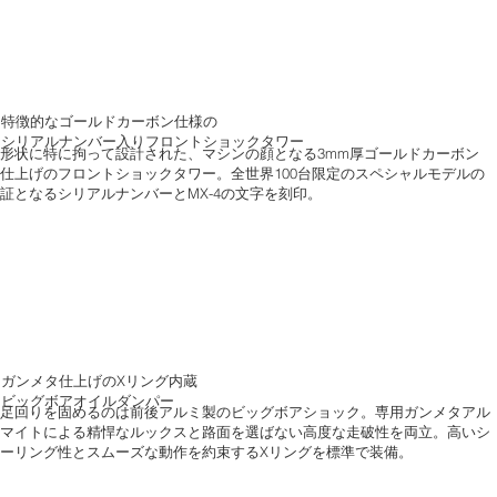
特徴的なゴールドカーボン仕様の
シリアルナンバー入りフロントショックタワー
形状に特に拘って設計された、マシンの顔となる3mm厚ゴールドカーボン
仕上げのフロントショックタワー。全世界100台限定のスペシャルモデルの
証となるシリアルナンバーとMX-4の文字を刻印。
ガンメタ仕上げのXリング内蔵
ビッグボアオイルダンパー
足回りを固めるのは前後アルミ製のビッグボアショック。専用ガンメタアル
マイトによる精悍なルックスと路面を選ばない高度な走破性を両立。高いシ
ーリング性とスムーズな動作を約束するXリングを標準で装備。