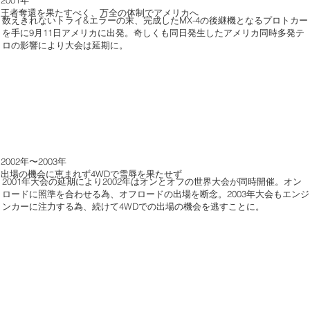
王者奪還を果たすべく、万全の体制でアメリカへ
数えきれないトライ&エラーの末、完成したMX-4の後継機となるプロトカー
を手に9月11日アメリカに出発。奇しくも同日発生したアメリカ同時多発テ
ロの影響により大会は延期に。
2002年〜2003年
出場の機会に恵まれず4WDで雪辱を果たせず
2001年大会の延期により2002年はオンとオフの世界大会が同時開催。オン
ロードに照準を合わせる為、オフロードの出場を断念。2003年大会もエンジ
ンカーに注力する為、続けて4WDでの出場の機会を逃すことに。