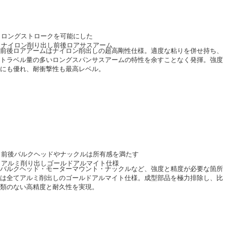
ロングストロークを可能にした
ナイロン削り出し前後ロアサスアーム
前後ロアアームはナイロン削出しの超高剛性仕様。適度な粘りを併せ持ち、
トラベル量の多いロングスパンサスアームの特性を余すことなく発揮。強度
にも優れ、耐衝撃性も最高レベル。
前後バルクヘッドやナックルは所有感を満たす
アルミ削り出しゴールドアルマイト仕様
バルクヘッド・モーターマウント・ナックルなど、強度と精度が必要な箇所
は全てアルミ削出しのゴールドアルマイト仕様。成型部品を極力排除し、比
類のない高精度と耐久性を実現。