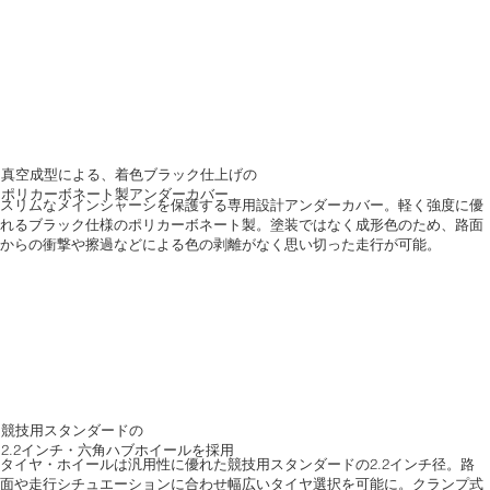
真空成型による、着色ブラック仕上げの
ポリカーボネート製アンダーカバー
スリムなメインシャーシを保護する専用設計アンダーカバー。軽く強度に優
れるブラック仕様のポリカーボネート製。塗装ではなく成形色のため、路面
からの衝撃や擦過などによる色の剥離がなく思い切った走行が可能。
競技用スタンダードの
2.2インチ・六角ハブホイールを採用
タイヤ・ホイールは汎用性に優れた競技用スタンダードの2.2インチ径。路
面や走行シチュエーションに合わせ幅広いタイヤ選択を可能に。クランプ式