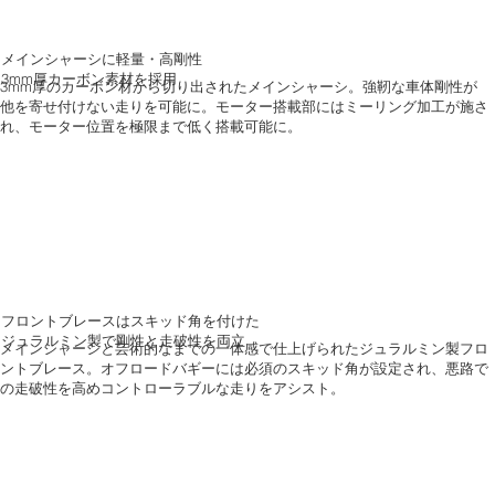
メインシャーシに軽量・高剛性
3mm厚カーボン素材を採用
3mm厚のカーボン材から切り出されたメインシャーシ。強靭な車体剛性が
他を寄せ付けない走りを可能に。モーター搭載部にはミーリング加工が施さ
れ、モーター位置を極限まで低く搭載可能に。
フロントブレースはスキッド角を付けた
ジュラルミン製で剛性と走破性を両立
メインシャーシと芸術的なまでの一体感で仕上げられたジュラルミン製フロ
ントブレース。オフロードバギーには必須のスキッド角が設定され、悪路で
の走破性を高めコントローラブルな走りをアシスト。