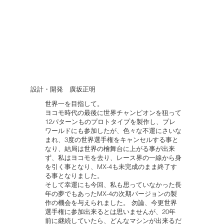
設計・開発 廣坂正明
世界一を目指して。
ヨコモ時代の最後に世界チャンピオンを狙って
12パターンものプロトタイプを製作し、プレ
ワールドにも参加したが、色々な不運にさいな
まれ、3度の世界選手権をキャンセルする事と
なり、結局は世界の檜舞台に上がる事が出来
ず、私はヨコモを去り、レース界の一線から身
を引く事となり、MX-4も未完成のまま終了す
る事となりました。
そして幸運にも今回、私も思っていなかった長
年の夢でもあったMX-4の次期バージョンの製
作の機会を与えられました。 勿論、今更世界
選手権に参加出来るとは思いませんが、20年
前に継続していたら、どんなマシンが出来るだ