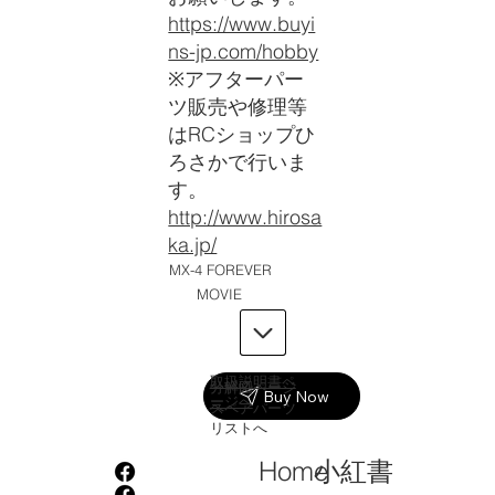
https://www.buyi
ns-jp.com/hobby
※アフターパー
ツ販売や修理等
はRCショップひ
ろさかで行いま
す。
http://www.hirosa
ka.jp/
MX-4 FOREVER
MOVIE
取扱説明書ペ
分解図ページ
Buy Now
ージへ
へ
スペアパーツ
リストへ
小紅書
Home