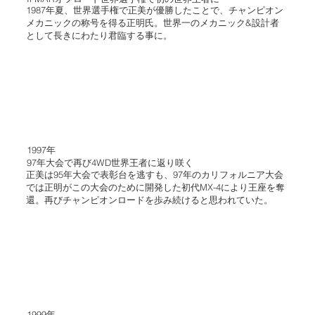
1987年夏、世界選手権で正美が優勝したことで、チャンピオン
メカニックの称号を得る正明氏。世界一のメカニック&設計者
として長きにわたり君臨する事に。
1997年
97年大会で再び4WD世界王者に返り咲く
正美は95年大会で表彰台を逃すも、97年のカリフォルニア大会
では正明がこの大会のために開発した初代MX-4により王座を奪
還。再びチャンピオンロードを歩み続けると思われていた。
1999年