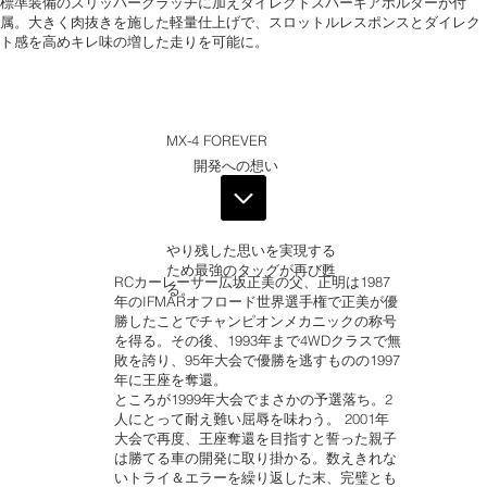
標準装備のスリッパークラッチに加えダイレクトスパーギアホルダーが付
属。大きく肉抜きを施した軽量仕上げで、スロットルレスポンスとダイレク
ト感を高めキレ味の増した走りを可能に。
MX-4 FOREVER
開発への想い
やり残した思いを実現する
ため最強のタッグが再び甦
RCカーレーサー広坂正美の父、正明は1987
る。
年のIFMARオフロード世界選手権で正美が優
勝したことでチャンピオンメカニックの称号
を得る。その後、1993年まで4WDクラスで無
敗を誇り、95年大会で優勝を逃すものの1997
年に王座を奪還。
ところが1999年大会でまさかの予選落ち。2
人にとって耐え難い屈辱を味わう。 2001年
大会で再度、王座奪還を目指すと誓った親子
は勝てる車の開発に取り掛かる。数えきれな
いトライ＆エラーを繰り返した末、完璧とも