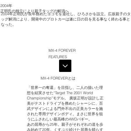
2004年
正明氏の独立により親子タッグの解消へ
2004年正明氏が長年務めたヨコモを退社し、ひろさかを設立。広坂親子のタ
ッグ解消により、開発中のプロトカーは遂に日の目を見る事なく終わる事と
なった。
MX-4 FOREVER
FEATURES
MX-4 FOREVERとは
「世界一の奪還」を目指し、二人の描いた理
想を結実させた“Target The 2001 World
Championship”モデル。 廣坂正明が設計し正
美がテストドライブを務めたシャーシに、百
武デザインによる門外不出の正美カラーを施
された専用デザインボディ。まさに世界を狙
うにふさわしい最高峰の4WDバギー。
あの屈辱から25年。親子がそれぞれの道を歩
み始めて20年。くすぶり続けた屈辱を晴らす