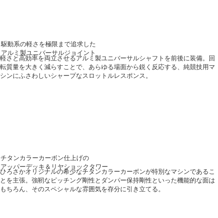
駆動系の軽さを極限まで追求した
アルミ製ユニバーサルジョイント
軽さと高効率を両立させるアルミ製ユニバーサルシャフトを前後に装備。回
転質量を大きく減らすことで、あらゆる場面から鋭く反応する、純競技用マ
シンにふさわしいシャープなスロットルレスポンス。
チタンカラーカーボン仕上げの
アッパーデッキ＆リヤショックタワー
ひろさかオリジナルの希少なチタンカラーカーボンが特別なマシンであるこ
とを主張。強靭なピッチング剛性とダンパー保持剛性といった機能的な面は
もちろん、そのスペシャルな雰囲気を存分に引き立てる。