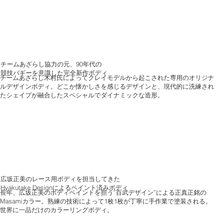
チームあざらし協力の元、90年代の
競技バギーを意識した完全新作ボディ
チームあざらし木村氏によってクレイモデルから起こされた専用のオリジナ
ルデザインボディ。どこか懐かしさを感じるデザインと、現代的に洗練され
たシェイプが融合したスペシャルでダイナミックな造形。
広坂正美のレース用ボディを担当してきた
Hyakutake Designによるペイント済みボディ
長年、広坂正美のボディペイントを担う”百武デザイン”による正真正銘の
Masamiカラー。熟練の技術によって1枚1枚が丁寧に手作業で塗装される。
世界に一品だけのカラーリングボディ。